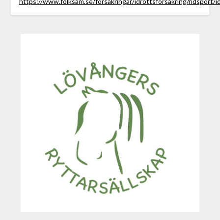
https://www.folksam.se/forsakringar/idrottsforsakring/ridsport/i