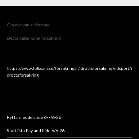
Om olyckan är framme
Detta gäller kring försäkring
https://www.folksam.se/forsakringar/idrottsforsakring/ridsport/i
drottsforsakring
Ryttarmeddelande 6-7/6-26
Startlista Pay and Ride 6/6-26