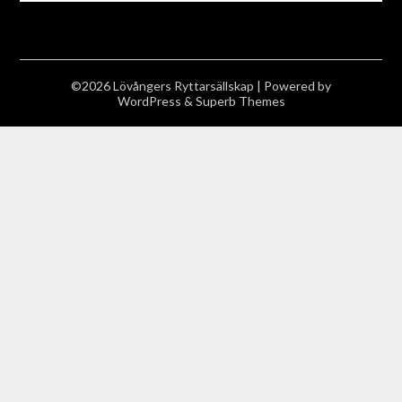
©2026 Lövångers Ryttarsällskap
| Powered by
WordPress
&
Superb Themes