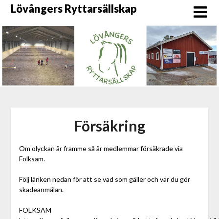
Skip
Lövångers Ryttarsällskap
to
content
Försäkring
Om olyckan är framme så är medlemmar försäkrade via
Folksam.
Följ länken nedan för att se vad som gäller och var du gör
skadeanmälan.
FOLKSAM