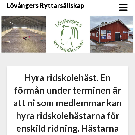
Skip
Lövångers Ryttarsällskap
to
content
Hyra ridskolehäst. En
förmån under terminen är
att ni som medlemmar kan
hyra ridskolehästarna för
enskild ridning. Hästarna