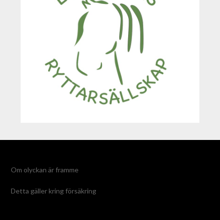
Om olyckan är framme
Detta gäller kring försäkring