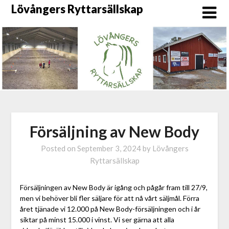
Skip
Lövångers Ryttarsällskap
to
content
Försäljning av New Body
Posted on
September 3, 2024
by
Lövångers
Ryttarsällskap
Försäljningen av New Body är igång och pågår fram till 27/9,
men vi behöver bli fler säljare för att nå vårt säljmål. Förra
året tjänade vi 12.000 på New Body-försäljningen och i år
siktar på minst 15.000 i vinst. Vi ser gärna att alla