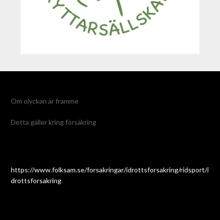
Om olyckan är framme
Detta gäller kring försäkring
https://www.folksam.se/forsakringar/idrottsforsakring/ridsport/i
drottsforsakring